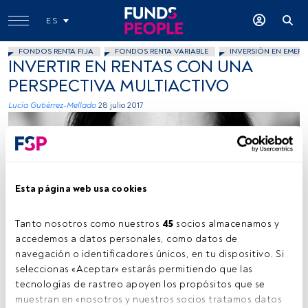
ES
FONDOS RENTA FIJA
FONDOS RENTA VARIABLE
INVERSIÓN EN EMERG
INVERTIR EN RENTAS CON UNA
PERSPECTIVA MULTIACTIVO
Lucía Gutiérrez-Mellado
28 julio 2017
Esta página web usa cookies
Tanto nosotros como nuestros 
45
 socios almacenamos y 
J.P.Morgan AM
accedemos a datos personales, como datos de 
navegación o identificadores únicos, en tu dispositivo. Si 
seleccionas «Aceptar» estarás permitiendo que las 
tecnologías de rastreo apoyen los propósitos que se 
Tiempo lectura:
2 min.
muestran en «nosotros y nuestros socios tratamos datos 