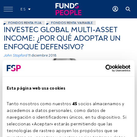
ES
FONDOS RENTA FIJA
FONDOS RENTA VARIABLE
INVESTEC GLOBAL MULTI-ASSET
INCOME: ¿POR QUÉ ADOPTAR UN
ENFOQUE DEFENSIVO?
John Stopford
11 diciembre 2018
Esta página web usa cookies
Tanto nosotros como nuestros 
45
 socios almacenamos y 
Cedida por Investec AM
accedemos a datos personales, como datos de 
navegación o identificadores únicos, en tu dispositivo. Si 
seleccionas «Aceptar» estarás permitiendo que las 
tecnologías de rastreo apoyen los propósitos que se 
Tiempo lectura:
3 min.