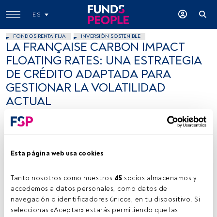
ES
FONDOS RENTA FIJA
INVERSIÓN SOSTENIBLE
LA FRANÇAISE CARBON IMPACT
FLOATING RATES: UNA ESTRATEGIA
DE CRÉDITO ADAPTADA PARA
GESTIONAR LA VOLATILIDAD
ACTUAL
Emma Gayrard
24 junio 2025
Esta página web usa cookies
Tanto nosotros como nuestros 
45
 socios almacenamos y 
accedemos a datos personales, como datos de 
navegación o identificadores únicos, en tu dispositivo. Si 
Firma: cedida (LFAM).
seleccionas «Aceptar» estarás permitiendo que las 