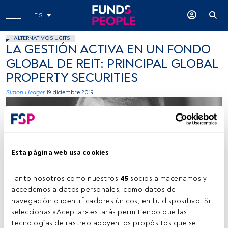
ES
ALTERNATIVOS UCITS
LA GESTIÓN ACTIVA EN UN FONDO
GLOBAL DE REIT: PRINCIPAL GLOBAL
PROPERTY SECURITIES
Simon Hedger
19 diciembre 2019
Esta página web usa cookies
Tanto nosotros como nuestros 
45
 socios almacenamos y 
Cedida por Principal Global Investors
accedemos a datos personales, como datos de 
navegación o identificadores únicos, en tu dispositivo. Si 
seleccionas «Aceptar» estarás permitiendo que las 
tecnologías de rastreo apoyen los propósitos que se 
Tiempo lectura:
3 min.