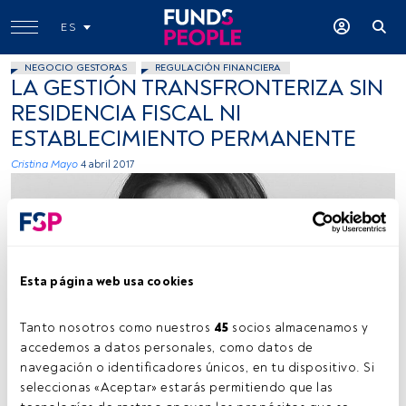
ES
NEGOCIO GESTORAS
REGULACIÓN FINANCIERA
LA GESTIÓN TRANSFRONTERIZA SIN
RESIDENCIA FISCAL NI
ESTABLECIMIENTO PERMANENTE
Cristina Mayo
4 abril 2017
Esta página web usa cookies
MainLegal
Tanto nosotros como nuestros 
45
 socios almacenamos y 
accedemos a datos personales, como datos de 
navegación o identificadores únicos, en tu dispositivo. Si 
seleccionas «Aceptar» estarás permitiendo que las 
Tiempo lectura:
4 min.