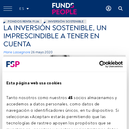
ES
FONDOS RENTA FIJA
INVERSIÓN SOSTENIBLE
LA INVERSIÓN SOSTENIBLE, UN
IMPRESCINDIBLE A TENER EN
CUENTA
Marie Lassegnore
26 mayo 2020
Esta página web usa cookies
Tanto nosotros como nuestros 
45
 socios almacenamos y 
Cedida por La Française AM
accedemos a datos personales, como datos de 
navegación o identificadores únicos, en tu dispositivo. Si 
seleccionas «Aceptar» estarás permitiendo que las 
tecnologías de rastreo apoyen los propósitos que se 
Tiempo lectura:
5 min.