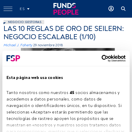
ES
NEGOCIO GESTORAS
LAS 10 REGLAS DE ORO DE SEILERN:
NEGOCIO ESCALABLE (1/10)
Michael J. Faherty
29 noviembre 2018
Esta página web usa cookies
Tanto nosotros como nuestros 
45
 socios almacenamos y 
Cedida por Seilern
accedemos a datos personales, como datos de 
navegación o identificadores únicos, en tu dispositivo. Si 
seleccionas «Aceptar» estarás permitiendo que las 
tecnologías de rastreo apoyen los propósitos que se 
Tiempo lectura:
4 min.
muestran en «nosotros y nuestros socios tratamos datos 
para proporcionar», mientras que si seleccionas «Rechazar 