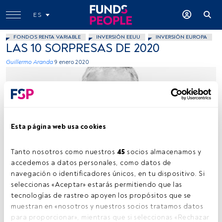
ES
FONDOS RENTA VARIABLE
INVERSIÓN EEUU
INVERSIÓN EUROPA
LAS 10 SORPRESAS DE 2020
Guillermo Aranda
9 enero 2020
Esta página web usa cookies
Funds People
Tanto nosotros como nuestros 
45
 socios almacenamos y 
accedemos a datos personales, como datos de 
navegación o identificadores únicos, en tu dispositivo. Si 
seleccionas «Aceptar» estarás permitiendo que las 
Tiempo lectura:
3 min.
tecnologías de rastreo apoyen los propósitos que se 
muestran en «nosotros y nuestros socios tratamos datos 
TRIBUNA de
Guillermo Aranda
, consejero delegado de
para proporcionar», mientras que si seleccionas «Rechazar 