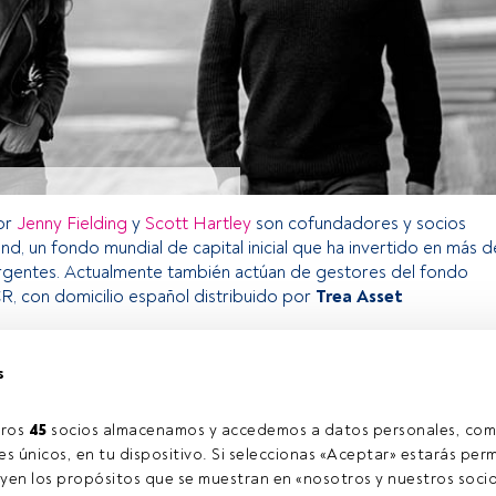
or
Jenny Fielding
y
Scott Hartley
son cofundadores y socios
d, un fondo mundial de capital inicial que ha invertido en más d
gentes. Actualmente también actúan de gestores del fondo
R, con domicilio español distribuido por
Trea Asset
s
o exclusivo para los usuarios registrados de FundsPeople. Si ya
accede desde el botón Login. Si aún no tienes cuenta, te
ros 
45
 socios almacenamos y accedemos a datos personales, com
trarte y disfrutar de todo el universo que ofrece FundsPeople.
s únicos, en tu dispositivo. Si seleccionas «Aceptar» estarás perm
Accede a FundsPeople
yen los propósitos que se muestran en «nosotros y nuestros socio