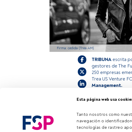
Firma: cedida (Trea AM)
TRIBUNA
escrita p
gestores de The Fun
250 empresas emer
Trea US Venture FC
Management.
Esta página web usa cookie
Este es un artícul
estás registrado, 
Tanto nosotros como nuest
invitamos a regis
navegación o identificadore
tecnologías de rastreo apo
Tiempo lectura:
4 min.