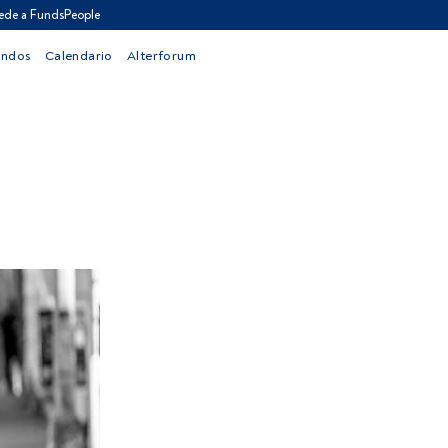
ede a FundsPeople
ondos
Calendario
Alterforum