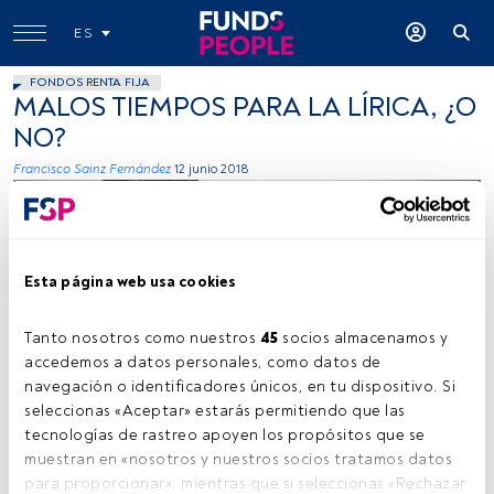
ES
FONDOS RENTA FIJA
MALOS TIEMPOS PARA LA LÍRICA, ¿O
NO?
Francisco Sainz Fernández
12 junio 2018
Esta página web usa cookies
Tanto nosotros como nuestros 
45
 socios almacenamos y 
accedemos a datos personales, como datos de 
Funds People
navegación o identificadores únicos, en tu dispositivo. Si 
seleccionas «Aceptar» estarás permitiendo que las 
tecnologías de rastreo apoyen los propósitos que se 
Tiempo lectura:
4 min.
muestran en «nosotros y nuestros socios tratamos datos 
para proporcionar», mientras que si seleccionas «Rechazar 