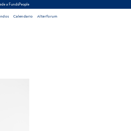
ede a FundsPeople
ondos
Calendario
Alterforum