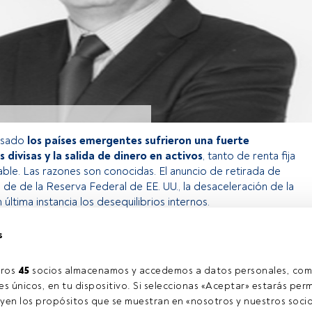
asado
los países emergentes sufrieron una fuerte
 divisas y la salida de dinero en activos
, tanto de renta fija
ble. Las razones son conocidas. El anuncio de retirada de
 de de la Reserva Federal de EE. UU., la desaceleración de la
última instancia los desequilibrios internos.
s
o exclusivo para los usuarios registrados de FundsPeople. Si ya
accede desde el botón Login. Si aún no tienes cuenta, te
ros 
45
 socios almacenamos y accedemos a datos personales, com
rarte y disfrutar de todo el universo que ofrece FundsPeople.
s únicos, en tu dispositivo. Si seleccionas «Aceptar» estarás perm
Accede a FundsPeople
yen los propósitos que se muestran en «nosotros y nuestros socio