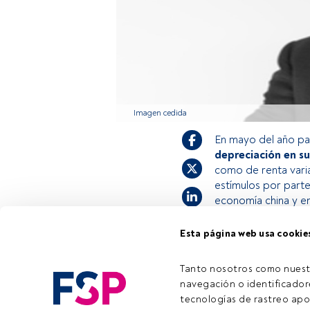
Imagen cedida
En mayo del año p
depreciación en sus
como de renta varia
estímulos por parte
economía china y en 
Esta página web usa cookie
Este es un artícul
estás registrado, 
Tanto nosotros como nuest
invitamos a regist
navegación o identificadore
tecnologías de rastreo apo
Tiempo lectura:
2 min.