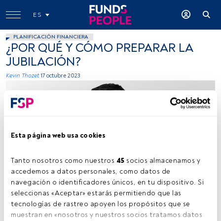
ES
PLANIFICACIÓN FINANCIERA
¿POR QUÉ Y CÓMO PREPARAR LA
JUBILACIÓN?
Kevin Thozet
17 octubre 2023
Esta página web usa cookies
Tanto nosotros como nuestros 
45
 socios almacenamos y 
Firma: cedida (Carmignac).
accedemos a datos personales, como datos de 
navegación o identificadores únicos, en tu dispositivo. Si 
seleccionas «Aceptar» estarás permitiendo que las 
tecnologías de rastreo apoyen los propósitos que se 
Tiempo lectura:
6 min.
muestran en «nosotros y nuestros socios tratamos datos 