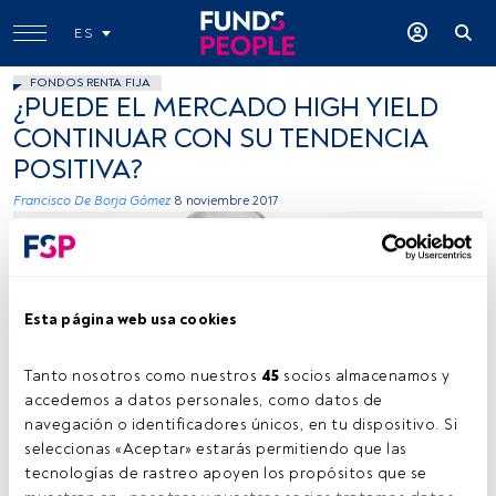
ES
FONDOS RENTA FIJA
¿PUEDE EL MERCADO HIGH YIELD
CONTINUAR CON SU TENDENCIA
POSITIVA?
Francisco De Borja Gómez
8 noviembre 2017
Esta página web usa cookies
Tanto nosotros como nuestros 
45
 socios almacenamos y 
Cedida por Dunas Capital
accedemos a datos personales, como datos de 
navegación o identificadores únicos, en tu dispositivo. Si 
seleccionas «Aceptar» estarás permitiendo que las 
tecnologías de rastreo apoyen los propósitos que se 
Tiempo lectura:
2 min.