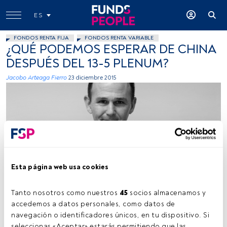
ES
FONDOS RENTA FIJA
FONDOS RENTA VARIABLE
¿QUÉ PODEMOS ESPERAR DE CHINA
DESPUÉS DEL 13-5 PLENUM?
Jacobo Arteaga Fierro
23 diciembre 2015
Esta página web usa cookies
Funds People
Tanto nosotros como nuestros 
45
 socios almacenamos y 
accedemos a datos personales, como datos de 
Tiempo lectura:
7 min.
navegación o identificadores únicos, en tu dispositivo. Si 
seleccionas «Aceptar» estarás permitiendo que las 