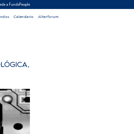
ede a FundsPeople
ondos
Calendario
Alterforum
OLÓGICA,