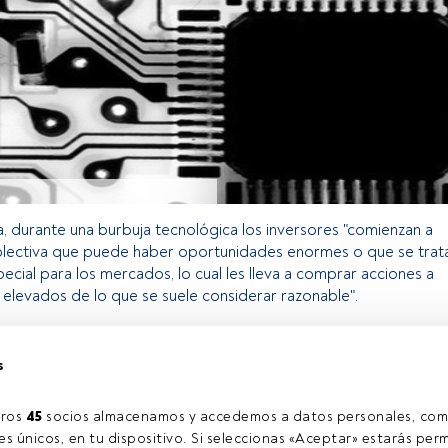
, durante una burbuja tecnológica los inversores "comienzan a
lectiva que puede haber oportunidades enormes o que se trat
ial para los mercados, lo cual les lleva a comprar acciones a
elevados de lo que se suele considerar razonable".
s
o exclusivo para los usuarios registrados de FundsPeople. Si ya
accede desde el botón Login. Si aún no tienes cuenta, te
trarte y disfrutar de todo el universo que ofrece FundsPeople.
ros 
45
 socios almacenamos y accedemos a datos personales, com
Accede a FundsPeople
s únicos, en tu dispositivo. Si seleccionas «Aceptar» estarás perm