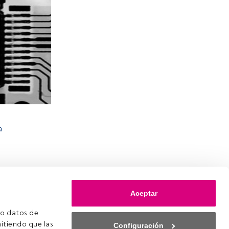
a
Aceptar
o datos de 
itiendo que las 
Configuración