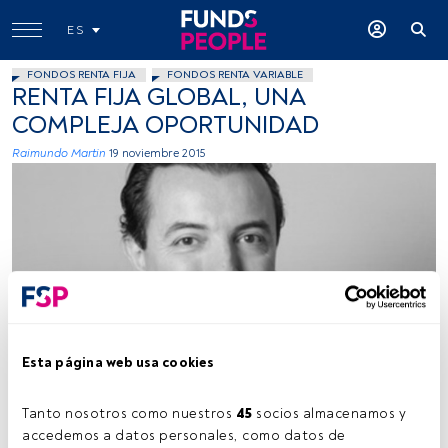
ES
FONDOS RENTA FIJA
FONDOS RENTA VARIABLE
RENTA FIJA GLOBAL, UNA
COMPLEJA OPORTUNIDAD
Raimundo Martin
19 noviembre 2015
Foto cedida
Esta página web usa cookies
Tanto nosotros como nuestros 
45
 socios almacenamos y 
Tiempo lectura:
3 min.
accedemos a datos personales, como datos de 