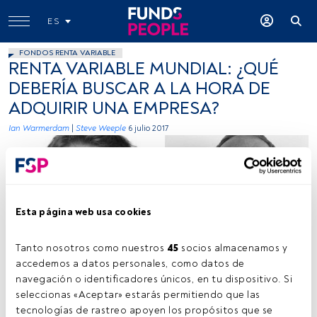
ES
FONDOS RENTA VARIABLE
RENTA VARIABLE MUNDIAL: ¿QUÉ
DEBERÍA BUSCAR A LA HORA DE
ADQUIRIR UNA EMPRESA?
Ian Warmerdam
|
Steve Weeple
6 julio 2017
Esta página web usa cookies
Tanto nosotros como nuestros 
45
 socios almacenamos y 
Cedida por Janus Henderson
accedemos a datos personales, como datos de 
navegación o identificadores únicos, en tu dispositivo. Si 
seleccionas «Aceptar» estarás permitiendo que las 
tecnologías de rastreo apoyen los propósitos que se 
Tiempo lectura:
6 min.