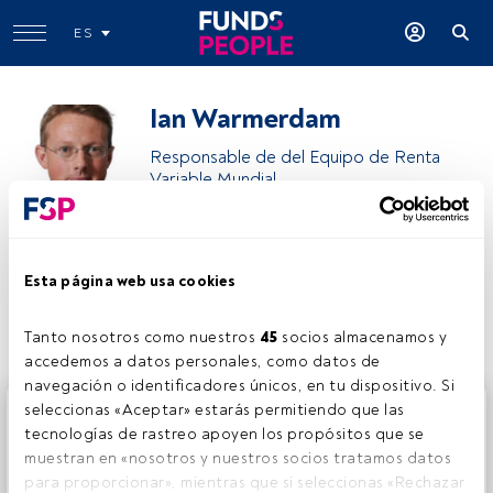
ES
Ian Warmerdam
Responsable de del Equipo de Renta
Variable Mundial
Ian Warmerdam
Esta página web usa cookies
Compartir:
Tanto nosotros como nuestros 
45
 socios almacenamos y 
accedemos a datos personales, como datos de 
navegación o identificadores únicos, en tu dispositivo. Si 
Este es un artículo exclusivo para los usuarios registrados
seleccionas «Aceptar» estarás permitiendo que las 
de FundsPeople. Si ya estás registrado, accede desde el
tecnologías de rastreo apoyen los propósitos que se 
botón Login. Si aún no tienes cuenta, te invitamos a
muestran en «nosotros y nuestros socios tratamos datos 
registrarte y disfrutar de todo el universo que ofrece
para proporcionar», mientras que si seleccionas «Rechazar 