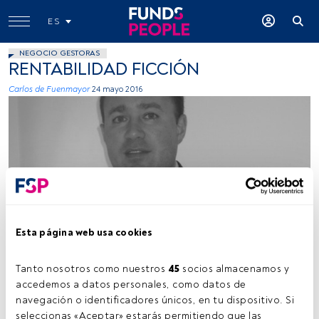
ES
NEGOCIO GESTORAS
RENTABILIDAD FICCIÓN
Carlos de Fuenmayor
24 mayo 2016
Esta página web usa cookies
Tanto nosotros como nuestros 
45
 socios almacenamos y 
Tiempo lectura:
5 min.
accedemos a datos personales, como datos de 
navegación o identificadores únicos, en tu dispositivo. Si 
La obligación de toda inversión, además de intentar
seleccionas «Aceptar» estarás permitiendo que las 