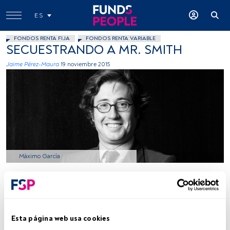
ES
FONDOS RENTA FIJA
FONDOS RENTA VARIABLE
SECUESTRANDO A MR. SMITH
Jaime Pérez-Maura
19 noviembre 2015
Máximo García
Tiempo lectura:
1 min.
Esta página web usa cookies
Todos se posicionan y las gestoras no son menos.
En el