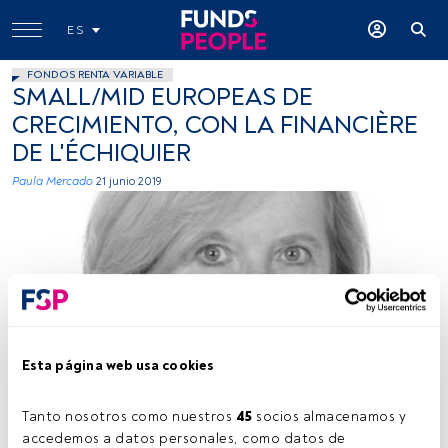
ES
FONDOS RENTA VARIABLE
SMALL/MID EUROPEAS DE
CRECIMIENTO, CON LA FINANCIÈRE
DE L'ÉCHIQUIER
Paula Mercado
21 junio 2019
Vdos
Esta página web usa cookies
Tanto nosotros como nuestros 
45
 socios almacenamos y 
accedemos a datos personales, como datos de 
Tiempo lectura:
5 min.