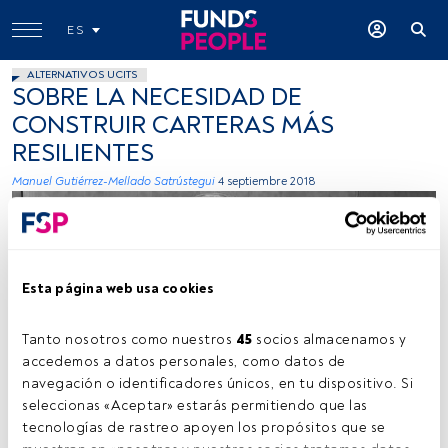
ES
ALTERNATIVOS UCITS
SOBRE LA NECESIDAD DE
CONSTRUIR CARTERAS MÁS
RESILIENTES
Manuel Gutiérrez-Mellado Satrústegui
4 septiembre 2018
Esta página web usa cookies
Tanto nosotros como nuestros 
45
 socios almacenamos y 
BlackRock
accedemos a datos personales, como datos de 
navegación o identificadores únicos, en tu dispositivo. Si 
seleccionas «Aceptar» estarás permitiendo que las 
tecnologías de rastreo apoyen los propósitos que se 
Tiempo lectura:
8 min.