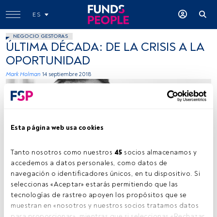
ES
NEGOCIO GESTORAS
ÚLTIMA DÉCADA: DE LA CRISIS A LA
OPORTUNIDAD
Mark Holman
14 septiembre 2018
Esta página web usa cookies
Tanto nosotros como nuestros 
45
 socios almacenamos y 
Cedida por Vontobel
accedemos a datos personales, como datos de 
navegación o identificadores únicos, en tu dispositivo. Si 
seleccionas «Aceptar» estarás permitiendo que las 
tecnologías de rastreo apoyen los propósitos que se 
Tiempo lectura:
3 min.
muestran en «nosotros y nuestros socios tratamos datos 
para proporcionar», mientras que si seleccionas «Rechazar 