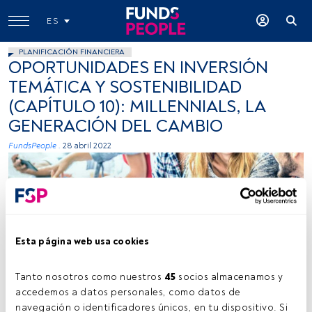
ES
PLANIFICACIÓN FINANCIERA
OPORTUNIDADES EN INVERSIÓN
TEMÁTICA Y SOSTENIBILIDAD
(CAPÍTULO 10): MILLENNIALS, LA
GENERACIÓN DEL CAMBIO
FundsPeople .
28 abril 2022
Esta página web usa cookies
Millenial friends group using smartphone with coffee at university
college - People hands addicted by mobile smart phone - Technology
concept with always connected trendy millennials - Filter image
Tanto nosotros como nuestros 
45
 socios almacenamos y 
accedemos a datos personales, como datos de 
navegación o identificadores únicos, en tu dispositivo. Si 