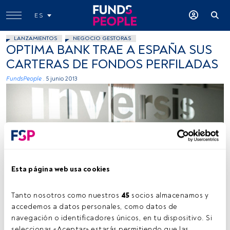
ES
LANZAMIENTOS
NEGOCIO GESTORAS
OPTIMA BANK TRAE A ESPAÑA SUS
CARTERAS DE FONDOS PERFILADAS
FundsPeople .
5 junio 2013
Esta página web usa cookies
Cedida
Tanto nosotros como nuestros 
45
 socios almacenamos y 
accedemos a datos personales, como datos de 
Tiempo lectura:
2 min.
navegación o identificadores únicos, en tu dispositivo. Si 
seleccionas «Aceptar» estarás permitiendo que las 