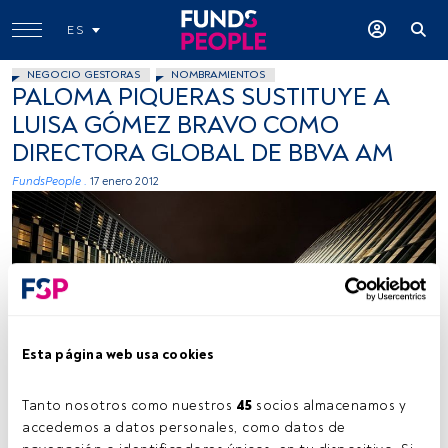
ES
NEGOCIO GESTORAS
NOMBRAMIENTOS
PALOMA PIQUERAS SUSTITUYE A
LUISA GÓMEZ BRAVO COMO
DIRECTORA GLOBAL DE BBVA AM
FundsPeople .
17 enero 2012
Esta página web usa cookies
Tanto nosotros como nuestros 
45
 socios almacenamos y 
accedemos a datos personales, como datos de 
Tiempo lectura:
2 min.