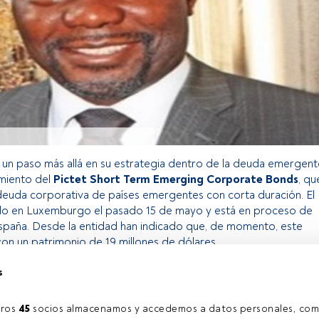
un paso más allá en su estrategia dentro de la deuda emergent
amiento del
Pictet Short Term Emerging Corporate Bonds
, qu
 deuda corporativa de países emergentes con corta duración. El
do en Luxemburgo el pasado 15 de mayo y está en proceso de
España. Desde la entidad han indicado que, de momento, este
con un patrimonio de 19 millones de dólares.
s
o exclusivo para los usuarios registrados de FundsPeople. Si ya
accede desde el botón Login. Si aún no tienes cuenta, te
ros 
45
 socios almacenamos y accedemos a datos personales, com