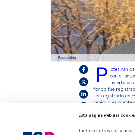
Foto cedida
P
ictet AM
da 
con el lanz
invierte en
fondo fue registra
ser registrado en 
vehículo ya cuenta 
Esta página web usa cookie
Este es un artícul
estás registrado, 
Tanto nosotros como nuest