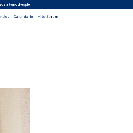
ede a FundsPeople
ondos
Calendario
Alterforum