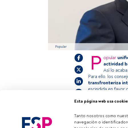
Popular
P
opular
unif
actividad b
Así lo acaba
Para ello, los con
transfronteriza i
escindida en favor 
Esta página web usa cookie
Este es un artícul
estás registrado, 
Tanto nosotros como nuest
invitamos a regist
navegación o identificadore
Tiempo lectura:
1 min.