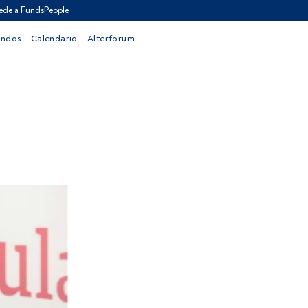
ede a FundsPeople
ondos
Calendario
Alterforum