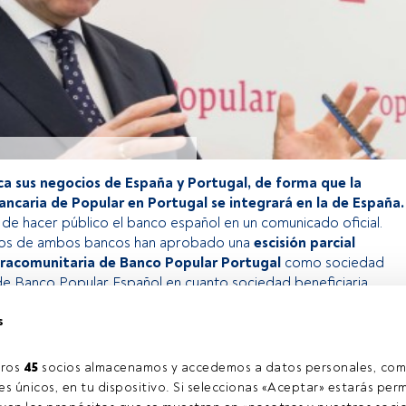
ica sus negocios de España y Portugal, de forma que la
ancaria de Popular en Portugal se integrará en la de España.
 de hacer público el banco español en un comunicado oficial.
sejos de ambos bancos han aprobado una
escisión parcial
ntracomunitaria de Banco Popular Portugal
como sociedad
de Banco Popular Español en cuanto sociedad beneficiaria.
s
o exclusivo para los usuarios registrados de FundsPeople. Si ya
accede desde el botón Login. Si aún no tienes cuenta, te
ros 
45
 socios almacenamos y accedemos a datos personales, com
rarte y disfrutar de todo el universo que ofrece FundsPeople.
s únicos, en tu dispositivo. Si seleccionas «Aceptar» estarás perm