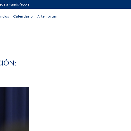
ede a FundsPeople
ondos
Calendario
Alterforum
IÓN: