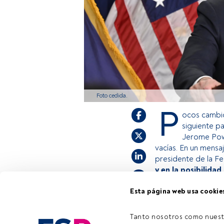
Foto cedida.
P
ocos cambio
siguiente p
Jerome Powe
vacías. En un mensaj
presidente de la Fe
y en la posibilida
Esta página web usa cookie
Este es un artícul
estás registrado, 
Tanto nosotros como nuest