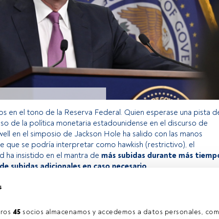
s en el tono de la Reserva Federal. Quien esperase una pista d
aso de la política monetaria estadounidense en el discurso de
ll en el simposio de Jackson Hole ha salido con las manos
e que se podría interpretar como hawkish (restrictivo), el
d ha insistido en el mantra de
más subidas durante más tiemp
d de subidas adicionales en caso necesario
.
s
o exclusivo para los usuarios registrados de FundsPeople. Si ya
accede desde el botón Login. Si aún no tienes cuenta, te
ros 
45
 socios almacenamos y accedemos a datos personales, com