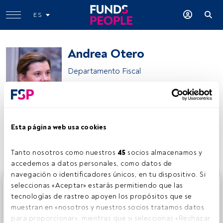
ES
Andrea Otero
Departamento Fiscal
Andrea Otero
Esta página web usa cookies
Compartir:
Tanto nosotros como nuestros 
45
 socios almacenamos y 
accedemos a datos personales, como datos de 
navegación o identificadores únicos, en tu dispositivo. Si 
Este es un artículo exclusivo para los usuarios registrados
seleccionas «Aceptar» estarás permitiendo que las 
de FundsPeople. Si ya estás registrado, accede desde el
tecnologías de rastreo apoyen los propósitos que se 
botón Login. Si aún no tienes cuenta, te invitamos a
muestran en «nosotros y nuestros socios tratamos datos 
registrarte y disfrutar de todo el universo que ofrece
para proporcionar», mientras que si seleccionas «Rechazar 