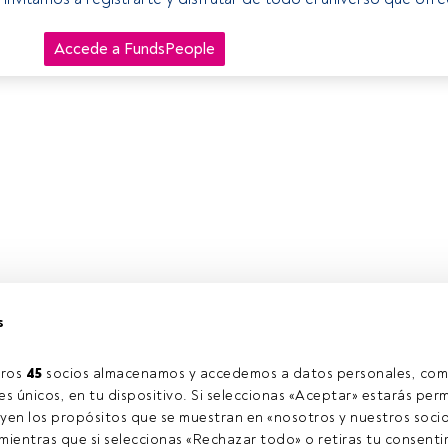
Accede a FundsPeople
s
ros 
45
 socios almacenamos y accedemos a datos personales, com
s únicos, en tu dispositivo. Si seleccionas «Aceptar» estarás perm
yen los propósitos que se muestran en «nosotros y nuestros socio
ientras que si seleccionas «Rechazar todo» o retiras tu consentim