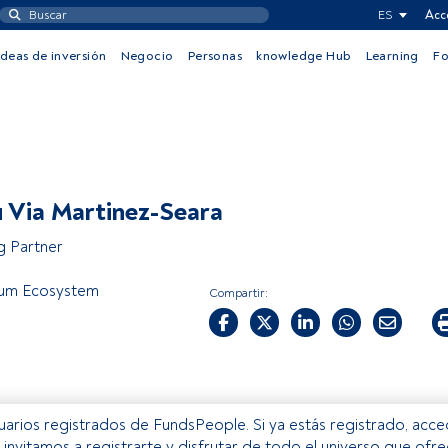
ES
Acc
Ideas de inversión
Negocio
Personas
knowledge Hub
Learning
F
 Via Martinez-Seara
 Partner
rum Ecosystem
Compartir:
usuarios registrados de FundsPeople. Si ya estás registrado, acc
e invitamos a registrarte y disfrutar de todo el universo que ofr