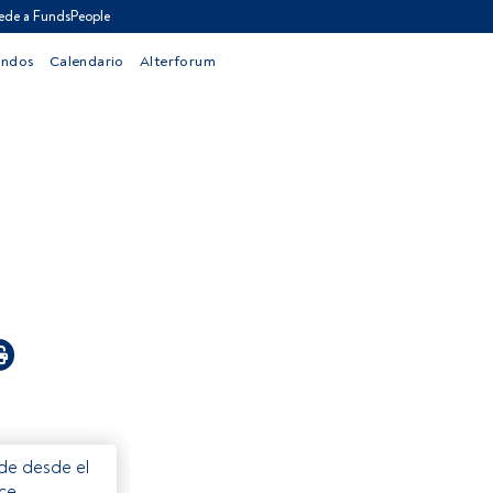
ede a FundsPeople
ondos
Calendario
Alterforum
ede desde el
ece