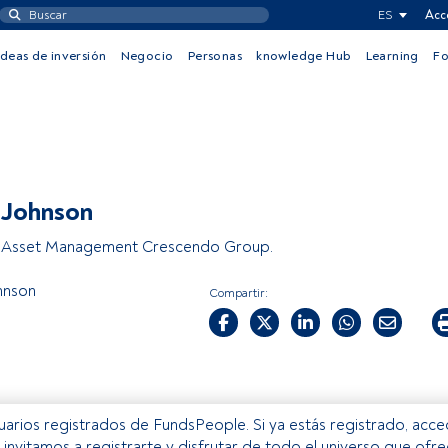
ES
Acc
Ideas de inversión
Negocio
Personas
knowledge Hub
Learning
F
 Johnson
 Asset Management Crescendo Group.
hnson
Compartir:
usuarios registrados de FundsPeople. Si ya estás registrado, acc
e invitamos a registrarte y disfrutar de todo el universo que ofr