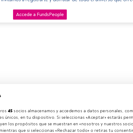
Accede a FundsPeople
s
ros 
45
 socios almacenamos y accedemos a datos personales, com
s únicos, en tu dispositivo. Si seleccionas «Aceptar» estarás perm
yen los propósitos que se muestran en «nosotros y nuestros socio
ientras que si seleccionas «Rechazar todo» o retiras tu consentim