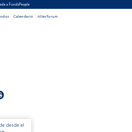
ede a FundsPeople
ondos
Calendario
Alterforum
ede desde el
ece