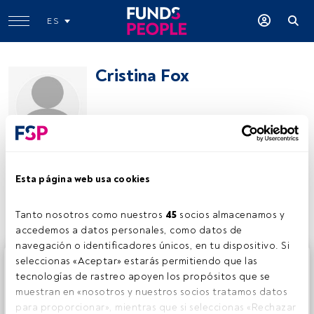
ES
Cristina Fox
Cristina Fox
Esta página web usa cookies
Compartir:
Tanto nosotros como nuestros 
45
 socios almacenamos y 
accedemos a datos personales, como datos de 
navegación o identificadores únicos, en tu dispositivo. Si 
Este es un artículo exclusivo para los usuarios registrados
seleccionas «Aceptar» estarás permitiendo que las 
de FundsPeople. Si ya estás registrado, accede desde el
tecnologías de rastreo apoyen los propósitos que se 
botón Login. Si aún no tienes cuenta, te invitamos a
muestran en «nosotros y nuestros socios tratamos datos 
registrarte y disfrutar de todo el universo que ofrece
para proporcionar», mientras que si seleccionas «Rechazar 