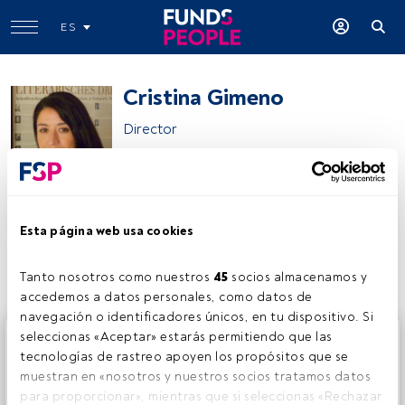
ES
Cristina Gimeno
Director
Cristina Gimeno
Esta página web usa cookies
Compartir:
Tanto nosotros como nuestros 
45
 socios almacenamos y 
accedemos a datos personales, como datos de 
navegación o identificadores únicos, en tu dispositivo. Si 
Este es un artículo exclusivo para los usuarios registrados
seleccionas «Aceptar» estarás permitiendo que las 
de FundsPeople. Si ya estás registrado, accede desde el
tecnologías de rastreo apoyen los propósitos que se 
botón Login. Si aún no tienes cuenta, te invitamos a
muestran en «nosotros y nuestros socios tratamos datos 
registrarte y disfrutar de todo el universo que ofrece
para proporcionar», mientras que si seleccionas «Rechazar 