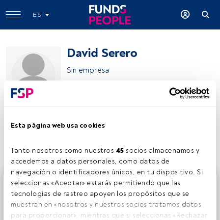
ES
David Serero
Sin empresa
David Serero
Esta página web usa cookies
Compartir:
Tanto nosotros como nuestros 
45
 socios almacenamos y 
accedemos a datos personales, como datos de 
navegación o identificadores únicos, en tu dispositivo. Si 
Este es un artículo exclusivo para los usuarios registrados
seleccionas «Aceptar» estarás permitiendo que las 
de FundsPeople. Si ya estás registrado, accede desde el
tecnologías de rastreo apoyen los propósitos que se 
botón Login. Si aún no tienes cuenta, te invitamos a
muestran en «nosotros y nuestros socios tratamos datos 
registrarte y disfrutar de todo el universo que ofrece
para proporcionar», mientras que si seleccionas «Rechazar 