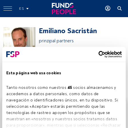
ES
Emiliano Sacristán
prinzipal partners
Emiliano Sacristán
Esta página web usa cookies
Compartir:
Tanto nosotros como nuestros 
45
 socios almacenamos y 
accedemos a datos personales, como datos de 
navegación o identificadores únicos, en tu dispositivo. Si 
Este es un artículo exclusivo para los usuarios registrados
seleccionas «Aceptar» estarás permitiendo que las 
de FundsPeople. Si ya estás registrado, accede desde el
tecnologías de rastreo apoyen los propósitos que se 
botón Login. Si aún no tienes cuenta, te invitamos a
muestran en «nosotros y nuestros socios tratamos datos 
registrarte y disfrutar de todo el universo que ofrece
para proporcionar», mientras que si seleccionas «Rechazar 