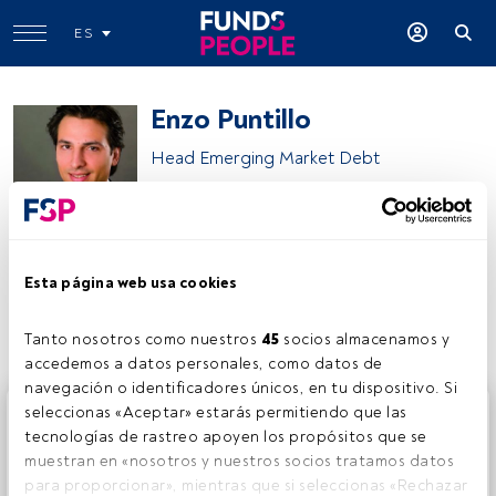
ES
Enzo Puntillo
Head Emerging Market Debt
Enzo Puntillo
Esta página web usa cookies
Compartir:
Tanto nosotros como nuestros 
45
 socios almacenamos y 
accedemos a datos personales, como datos de 
navegación o identificadores únicos, en tu dispositivo. Si 
Este es un artículo exclusivo para los usuarios registrados
seleccionas «Aceptar» estarás permitiendo que las 
de FundsPeople. Si ya estás registrado, accede desde el
tecnologías de rastreo apoyen los propósitos que se 
botón Login. Si aún no tienes cuenta, te invitamos a
muestran en «nosotros y nuestros socios tratamos datos 
registrarte y disfrutar de todo el universo que ofrece
para proporcionar», mientras que si seleccionas «Rechazar 