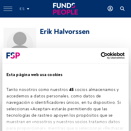
ES
Erik Halvorssen
Erik Halvorssen
Esta página web usa cookies
Compartir:
Tanto nosotros como nuestros 
45
 socios almacenamos y 
accedemos a datos personales, como datos de 
navegación o identificadores únicos, en tu dispositivo. Si 
Este es un artículo exclusivo para los usuarios registrados
seleccionas «Aceptar» estarás permitiendo que las 
de FundsPeople. Si ya estás registrado, accede desde el
tecnologías de rastreo apoyen los propósitos que se 
botón Login. Si aún no tienes cuenta, te invitamos a
muestran en «nosotros y nuestros socios tratamos datos 
registrarte y disfrutar de todo el universo que ofrece
para proporcionar», mientras que si seleccionas «Rechazar 