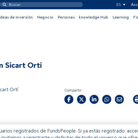
ES
Acc
Ideas de inversión
Negocio
Personas
knowledge Hub
Learning
F
n Sicart Ortí
cart Ortí
Compartir:
usuarios registrados de FundsPeople. Si ya estás registrado, acc
e invitamos a registrarte y disfrutar de todo el universo que ofr