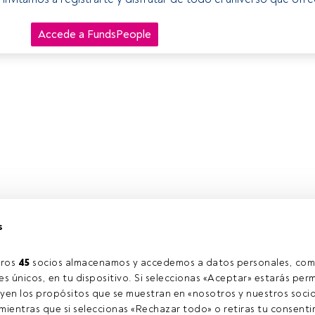
Accede a FundsPeople
s
ros 
45
 socios almacenamos y accedemos a datos personales, com
s únicos, en tu dispositivo. Si seleccionas «Aceptar» estarás perm
yen los propósitos que se muestran en «nosotros y nuestros socio
ientras que si seleccionas «Rechazar todo» o retiras tu consentim