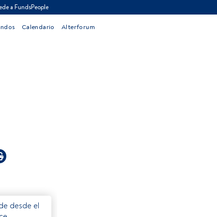
ede a FundsPeople
ondos
Calendario
Alterforum
ede desde el
ece