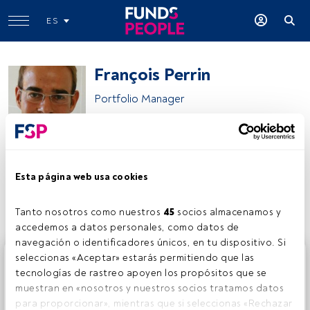
ES
François Perrin
Portfolio Manager
François Perrin
Esta página web usa cookies
Compartir:
Tanto nosotros como nuestros 
45
 socios almacenamos y 
accedemos a datos personales, como datos de 
navegación o identificadores únicos, en tu dispositivo. Si 
Este es un artículo exclusivo para los usuarios registrados
seleccionas «Aceptar» estarás permitiendo que las 
de FundsPeople. Si ya estás registrado, accede desde el
tecnologías de rastreo apoyen los propósitos que se 
botón Login. Si aún no tienes cuenta, te invitamos a
muestran en «nosotros y nuestros socios tratamos datos 
registrarte y disfrutar de todo el universo que ofrece
para proporcionar», mientras que si seleccionas «Rechazar 