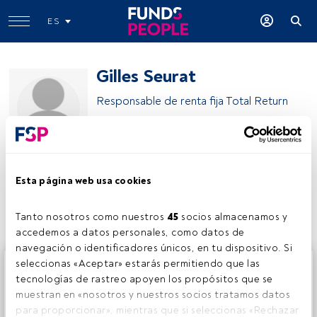
ES
Gilles Seurat
Responsable de renta fija Total Return
Gilles Seurat
Esta página web usa cookies
Compartir:
Tanto nosotros como nuestros 
45
 socios almacenamos y 
accedemos a datos personales, como datos de 
navegación o identificadores únicos, en tu dispositivo. Si 
Este es un artículo exclusivo para los usuarios registrados
seleccionas «Aceptar» estarás permitiendo que las 
de FundsPeople. Si ya estás registrado, accede desde el
tecnologías de rastreo apoyen los propósitos que se 
botón Login. Si aún no tienes cuenta, te invitamos a
muestran en «nosotros y nuestros socios tratamos datos 
registrarte y disfrutar de todo el universo que ofrece
para proporcionar», mientras que si seleccionas «Rechazar 