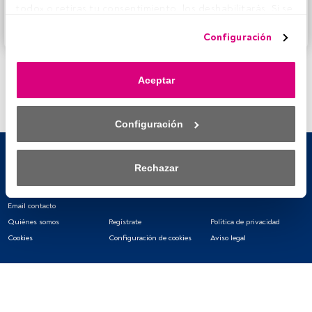
FundsPeople.
todo» o retiras tu consentimiento, los deshabilitarás. Si se 
deshabilitan los rastreadores, parte del contenido y los 
Accede a FundsPeople
Configuración
anuncios que ves podrían dejar de ser relevantes para ti. 
Puedes volver a acceder a este menú para cambiar tus 
opciones o retirar el consentimiento en cualquier 
Aceptar
momento haciendo clic en el enlace «Preferencias de 
privacidad» que aparece en la parte inferior de la página 
web (o en el icono flotante que hay en la parte del fondo a 
Configuración
la izquierda de la página web). Tus opciones tendrán 
efecto dentro de nuestro ámbito de consentimiento. Para 
saber más, consulta nuestra política de privacidad.
Rechazar
Tanto nosotros como nuestros asociados tratamos los 
datos para proporcionar:
Email contacto
Quiénes somos
Regístrate
Política de privacidad
Utilizar datos de localización geográfica precisa. Analizar 
Cookies
Configuración de cookies
Aviso legal
activamente las características del dispositivo para su 
identificación. Almacenar la información en un dispositivo 
y/o acceder a ella. 
Lista de asociados (proveedores)