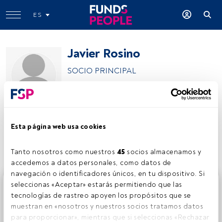
ES
Javier Rosino
SOCIO PRINCIPAL
Javier Rosino
Esta página web usa cookies
Compartir:
Tanto nosotros como nuestros 
45
 socios almacenamos y 
accedemos a datos personales, como datos de 
navegación o identificadores únicos, en tu dispositivo. Si 
Este es un artículo exclusivo para los usuarios registrados
seleccionas «Aceptar» estarás permitiendo que las 
de FundsPeople. Si ya estás registrado, accede desde el
tecnologías de rastreo apoyen los propósitos que se 
botón Login. Si aún no tienes cuenta, te invitamos a
muestran en «nosotros y nuestros socios tratamos datos 
registrarte y disfrutar de todo el universo que ofrece
para proporcionar», mientras que si seleccionas «Rechazar 