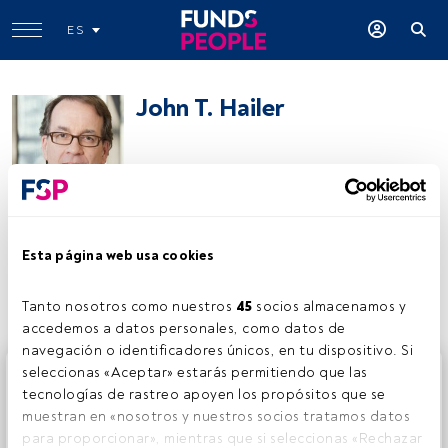
ES
John T. Hailer
John T. Hailer
Esta página web usa cookies
Compartir:
Tanto nosotros como nuestros 
45
 socios almacenamos y 
accedemos a datos personales, como datos de 
navegación o identificadores únicos, en tu dispositivo. Si 
Este es un artículo exclusivo para los usuarios registrados
seleccionas «Aceptar» estarás permitiendo que las 
de FundsPeople. Si ya estás registrado, accede desde el
tecnologías de rastreo apoyen los propósitos que se 
botón Login. Si aún no tienes cuenta, te invitamos a
muestran en «nosotros y nuestros socios tratamos datos 
registrarte y disfrutar de todo el universo que ofrece
para proporcionar», mientras que si seleccionas «Rechazar 