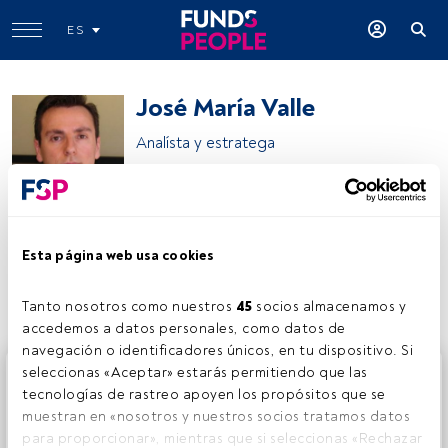
ES
José María Valle
Analísta y estratega
José María Valle
Esta página web usa cookies
Compartir:
Tanto nosotros como nuestros 
45
 socios almacenamos y 
accedemos a datos personales, como datos de 
navegación o identificadores únicos, en tu dispositivo. Si 
Este es un artículo exclusivo para los usuarios registrados
seleccionas «Aceptar» estarás permitiendo que las 
de FundsPeople. Si ya estás registrado, accede desde el
tecnologías de rastreo apoyen los propósitos que se 
botón Login. Si aún no tienes cuenta, te invitamos a
muestran en «nosotros y nuestros socios tratamos datos 
registrarte y disfrutar de todo el universo que ofrece
para proporcionar», mientras que si seleccionas «Rechazar 