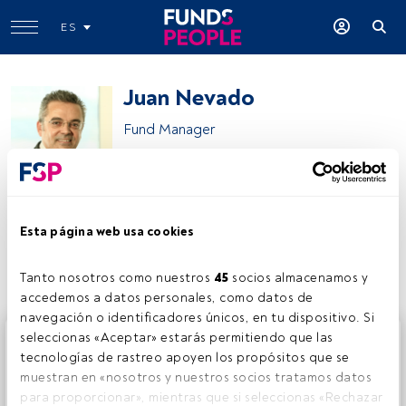
ES
Juan Nevado
Fund Manager
Juan Nevado
Esta página web usa cookies
Compartir:
Tanto nosotros como nuestros 
45
 socios almacenamos y 
accedemos a datos personales, como datos de 
navegación o identificadores únicos, en tu dispositivo. Si 
Este es un artículo exclusivo para los usuarios registrados
seleccionas «Aceptar» estarás permitiendo que las 
de FundsPeople. Si ya estás registrado, accede desde el
tecnologías de rastreo apoyen los propósitos que se 
botón Login. Si aún no tienes cuenta, te invitamos a
muestran en «nosotros y nuestros socios tratamos datos 
registrarte y disfrutar de todo el universo que ofrece
para proporcionar», mientras que si seleccionas «Rechazar 