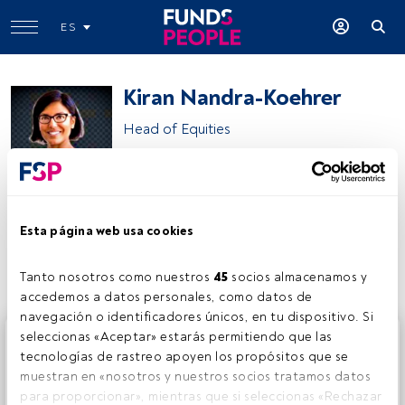
ES
Kiran Nandra-Koehrer
Head of Equities
Jupiter AM
Esta página web usa cookies
Compartir:
Tanto nosotros como nuestros 
45
 socios almacenamos y 
accedemos a datos personales, como datos de 
navegación o identificadores únicos, en tu dispositivo. Si 
Este es un artículo exclusivo para los usuarios registrados
seleccionas «Aceptar» estarás permitiendo que las 
de FundsPeople. Si ya estás registrado, accede desde el
tecnologías de rastreo apoyen los propósitos que se 
botón Login. Si aún no tienes cuenta, te invitamos a
muestran en «nosotros y nuestros socios tratamos datos 
registrarte y disfrutar de todo el universo que ofrece
para proporcionar», mientras que si seleccionas «Rechazar 