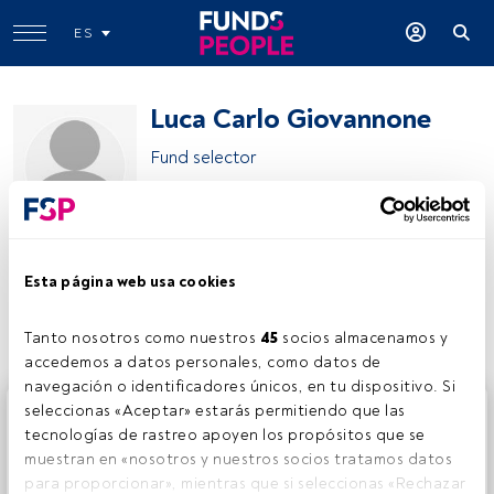
ES
Luca Carlo Giovannone
Fund selector
Luca Carlo Giovannone
Esta página web usa cookies
Compartir:
Tanto nosotros como nuestros 
45
 socios almacenamos y 
accedemos a datos personales, como datos de 
navegación o identificadores únicos, en tu dispositivo. Si 
Este es un artículo exclusivo para los usuarios registrados
seleccionas «Aceptar» estarás permitiendo que las 
de FundsPeople. Si ya estás registrado, accede desde el
tecnologías de rastreo apoyen los propósitos que se 
botón Login. Si aún no tienes cuenta, te invitamos a
muestran en «nosotros y nuestros socios tratamos datos 
registrarte y disfrutar de todo el universo que ofrece
para proporcionar», mientras que si seleccionas «Rechazar 