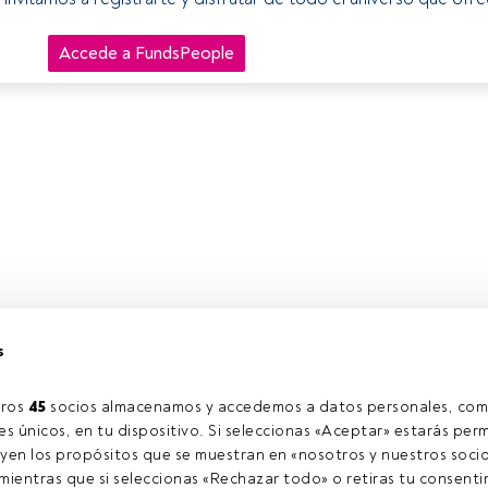
Accede a FundsPeople
s
ros 
45
 socios almacenamos y accedemos a datos personales, com
s únicos, en tu dispositivo. Si seleccionas «Aceptar» estarás perm
yen los propósitos que se muestran en «nosotros y nuestros socio
ientras que si seleccionas «Rechazar todo» o retiras tu consentim