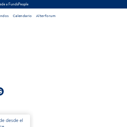
ede a FundsPeople
ondos
Calendario
Alterforum
ede desde el
ece