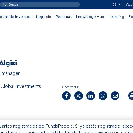
ES
Acc
Ideas de inversión
Negocio
Personas
knowledge Hub
Learning
F
Algisi
o manager
g Global Investments
Compartir:
usuarios registrados de FundsPeople. Si ya estás registrado, acc
e invitamos a registrarte y disfrutar de todo el universo que ofr