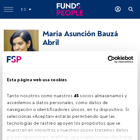
ES
María Asunción Bauzá
Abril
Socio
María Asunción Bauzá Abril
Esta página web usa cookies
Compartir:
Tanto nosotros como nuestros 
45
 socios almacenamos y 
accedemos a datos personales, como datos de 
navegación o identificadores únicos, en tu dispositivo. Si 
Este es un artículo exclusivo para los usuarios registrados
seleccionas «Aceptar» estarás permitiendo que las 
de FundsPeople. Si ya estás registrado, accede desde el
tecnologías de rastreo apoyen los propósitos que se 
botón Login. Si aún no tienes cuenta, te invitamos a
muestran en «nosotros y nuestros socios tratamos datos 
registrarte y disfrutar de todo el universo que ofrece
para proporcionar», mientras que si seleccionas «Rechazar 